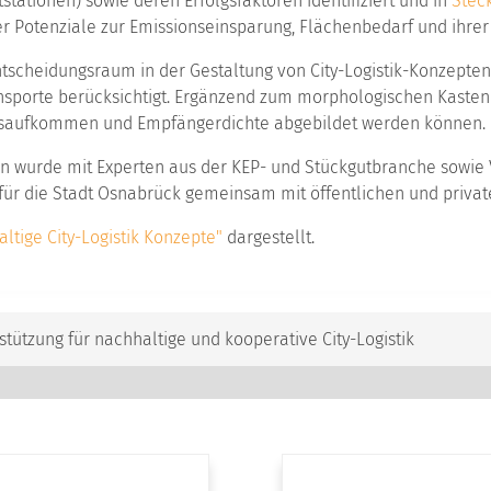
stationen) sowie deren Erfolgsfaktoren identifiziert und in
Stec
er Potenziale zur Emissionseinsparung, Flächenbedarf und ihrer 
tscheidungsraum in der Gestaltung von City-Logistik-Konzepte
ransporte berücksichtigt. Ergänzend zum morphologischen Kasten
ngsaufkommen und Empfängerdichte abgebildet werden können.
wurde mit Experten aus der KEP- und Stückgutbranche sowie Ver
für die Stadt Osnabrück gemeinsam mit öffentlichen und priva
ltige City-Logistik Konzepte"
dargestellt.
tützung für nachhaltige und kooperative City-Logistik