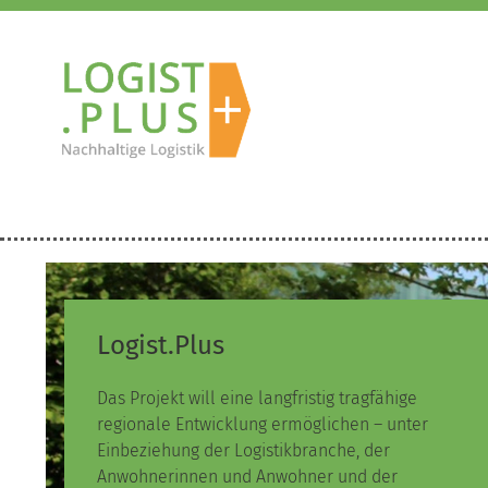
Logist.Plus
Das Projekt will eine langfristig tragfähige
regionale Entwicklung ermöglichen – unter
Einbeziehung der Logistikbranche, der
Anwohnerinnen und Anwohner und der