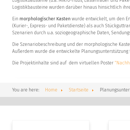
Logistikbausteine (u.a. Mikro-Hubs, Lastenräder und Paket
Logistikbausteine wurden darüber hinaus hinsichtlich ihr
Ein
morphologischer Kasten
wurde entwickelt, um den En
(Kurier-, Express- und Paketdienste) als auch Stückgutt
Szenarien durch u.a. soziogeographische Daten, Sendu
Die Szenariobeschreibung und der morphologische Kasten 
Außerdem wurde die entwickelte Planungsunterstützung 
Die Projektinhalte sind auf dem virtuellen Poster
"Nachha
You are here:
Home
Startseite
Planungsunters